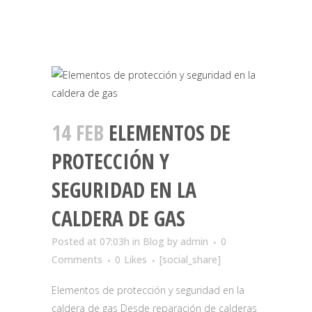
14 FEB
ELEMENTOS DE
PROTECCIÓN Y
SEGURIDAD EN LA
CALDERA DE GAS
Posted at 07:03h
in
Blog
by
admin
0
Comments
0
Likes
[social_share]
Elementos de protección y seguridad en la
caldera de gas Desde reparación de calderas