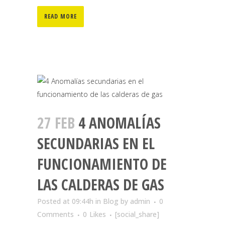
READ MORE
27 FEB
4 ANOMALÍAS
SECUNDARIAS EN EL
FUNCIONAMIENTO DE
LAS CALDERAS DE GAS
Posted at 09:44h
in
Blog
by
admin
0
Comments
0
Likes
[social_share]