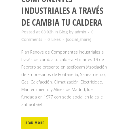
INDUSTRIALES A TRAVÉS
DE CAMBIA TU CALDERA
Posted at 08:02h
in
Blog
by
admin
0
Comments
0
Likes
[social_share]
Plan Renove de Componentes Industriales a
través de cambia tu caldera El martes 19 de
Febrero se presento en asefosam (Asociación
de Empresarios de Fontanería, Saneamiento,
Gas, Calefacción, Climatización, Electricidad,
Mantenimiento y Afines de Madrid, fue
fundada en 1977 con sede social en la calle
antracita)el...
READ MORE