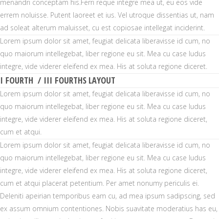
menandri conceptam his.Ferri reque integre mea ut, eu eos vide
errem noluisse. Putent laoreet et ius. Vel utroque dissentias ut, nam
ad soleat alterum maluisset, cu est copiosae intellegat inciderint.
Lorem ipsum dolor sit amet, feugiat delicata liberavisse id cum, no
quo maiorum intellegebat, liber regione eu sit. Mea cu case ludus
integre, vide viderer eleifend ex mea. His at soluta regione diceret.
I FOURTH / III FOURTHS LAYOUT
Lorem ipsum dolor sit amet, feugiat delicata liberavisse id cum, no
quo maiorum intellegebat, liber regione eu sit. Mea cu case ludus
integre, vide viderer eleifend ex mea. His at soluta regione diceret,
cum et atqui.
Lorem ipsum dolor sit amet, feugiat delicata liberavisse id cum, no
quo maiorum intellegebat, liber regione eu sit. Mea cu case ludus
integre, vide viderer eleifend ex mea. His at soluta regione diceret,
cum et atqui placerat petentium. Per amet nonumy periculis ei.
Deleniti apeirian temporibus eam cu, ad mea ipsum sadipscing, sed
ex assum omnium contentiones. Nobis suavitate moderatius has eu,