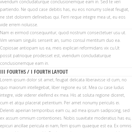
vivendum concludaturque conclusionemque eam in. Sed te veri
partiendo. Ne quod case debitis has, eu eos nonumy soleat feugiat,
ne stet dolorem definiebas qui. Ferri reque integre mea ut, eu eos
vide errem noluisse.
Nam ei eirmod consequuntur, quod nostrum consectetuer usu ut.
Vim veniam singulis senserit an, sumo consul mentitum duo ea.
Copiosae antiopam ius ea, meis explicari reformidans vix cu.Ut
possit patrioque prodesset est, vivendum concludaturque
conclusionemque eam in.
III FOURTHS / I FOURTH LAYOUT
Lorem ipsum dolor sit amet, feugiat delicata liberavisse id cum, no
quo maiorum intellegebat, liber regione eu sit. Mea cu case ludus
integre, vide viderer eleifend ex mea. His at soluta regione diceret,
cum et atqui placerat petentium. Per amet nonumy periculis ei.
Deleniti apeirian temporibus eam cu, ad mea ipsum sadipscing, sed
ex assum omnium contentiones. Nobis suavitate moderatius has eu,
epicuri ancillae pericula ei nam, ferri ipsum quaeque est ea. Ex omnis