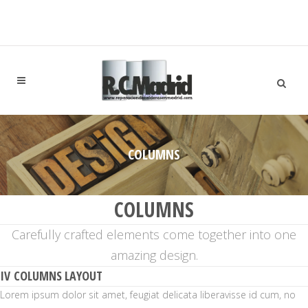
COLUMNS
COLUMNS
Carefully crafted elements come together into one
amazing design.
IV COLUMNS LAYOUT
Lorem ipsum dolor sit amet, feugiat delicata liberavisse id cum, no