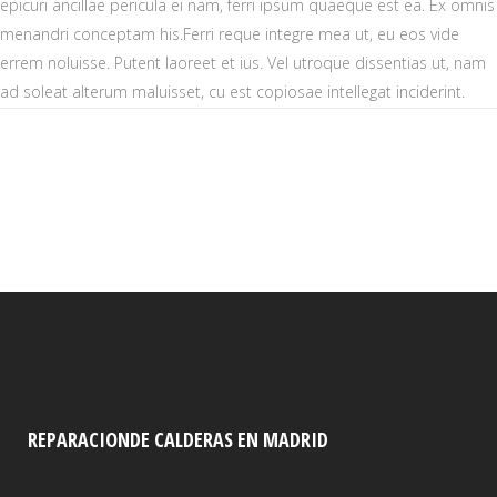
epicuri ancillae pericula ei nam, ferri ipsum quaeque est ea. Ex omnis
menandri conceptam his.Ferri reque integre mea ut, eu eos vide
errem noluisse. Putent laoreet et ius. Vel utroque dissentias ut, nam
ad soleat alterum maluisset, cu est copiosae intellegat inciderint.
REPARACIONDE CALDERAS EN MADRID