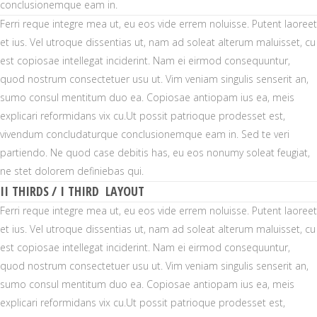
conclusionemque eam in.
Ferri reque integre mea ut, eu eos vide errem noluisse. Putent laoreet
et ius. Vel utroque dissentias ut, nam ad soleat alterum maluisset, cu
est copiosae intellegat inciderint. Nam ei eirmod consequuntur,
quod nostrum consectetuer usu ut. Vim veniam singulis senserit an,
sumo consul mentitum duo ea. Copiosae antiopam ius ea, meis
explicari reformidans vix cu.Ut possit patrioque prodesset est,
vivendum concludaturque conclusionemque eam in. Sed te veri
partiendo. Ne quod case debitis has, eu eos nonumy soleat feugiat,
ne stet dolorem definiebas qui.
II THIRDS / I THIRD LAYOUT
Ferri reque integre mea ut, eu eos vide errem noluisse. Putent laoreet
et ius. Vel utroque dissentias ut, nam ad soleat alterum maluisset, cu
est copiosae intellegat inciderint. Nam ei eirmod consequuntur,
quod nostrum consectetuer usu ut. Vim veniam singulis senserit an,
sumo consul mentitum duo ea. Copiosae antiopam ius ea, meis
explicari reformidans vix cu.Ut possit patrioque prodesset est,