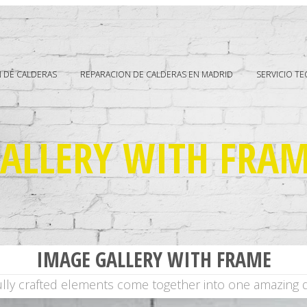
 DE CALDERAS
REPARACION DE CALDERAS EN MADRID
SERVICIO T
ALLERY WITH FRA
IMAGE GALLERY WITH FRAME
ully crafted elements come together into one amazing d