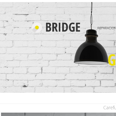
REPARACION
G
Caref