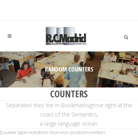
RANDOM COUNTERS
COUNTERS
Separated they live in Bookmarksgrove right at the
coast of the Semantics,
a large language ocean.
[counter type=»random» box=»no» position=»center»