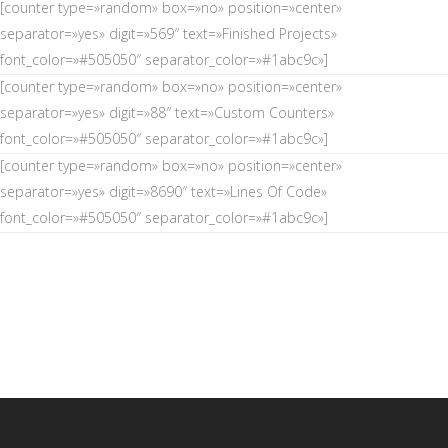
[counter type=»random» box=»no» position=»center»
separator=»yes» digit=»569″ text=»Finished Projects»
font_color=»#505050″ separator_color=»#1abc9c»]
[counter type=»random» box=»no» position=»center»
separator=»yes» digit=»88″ text=»Custom Counters»
font_color=»#505050″ separator_color=»#1abc9c»]
[counter type=»random» box=»no» position=»center»
separator=»yes» digit=»8690″ text=»Lines Of Code»
font_color=»#505050″ separator_color=»#1abc9c»]