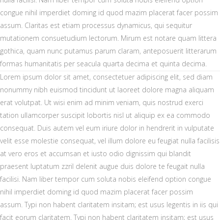
congue nihil imperdiet doming id quod mazim placerat facer possim
assum. Claritas est etiam processus dynamicus, qui sequitur
mutationem consuetudium lectorum. Mirum est notare quam littera
gothica, quam nunc putamus parum claram, anteposuerit litterarum
formas humanitatis per seacula quarta decima et quinta decima.
Lorem ipsum dolor sit amet, consectetuer adipiscing elit, sed diam
nonummy nibh euismod tincidunt ut laoreet dolore magna aliquam
erat volutpat. Ut wisi enim ad minim veniam, quis nostrud exerci
tation ullamcorper suscipit lobortis nisl ut aliquip ex ea commodo
consequat. Duis autem vel eum iriure dolor in hendrerit in vulputate
velit esse molestie consequat, vel illum dolore eu feugiat nulla facilisis
at vero eros et accumsan et iusto odio dignissim qui blandit
praesent luptatum zzril delenit augue duis dolore te feugait nulla
facilisi. Nam liber tempor cum soluta nobis eleifend option congue
nihil imperdiet doming id quod mazim placerat facer possim
assum. Typi non habent claritatem insitam; est usus legentis in iis qui
facit eorum claritatem. Typi non habent claritatem insitam; est usus