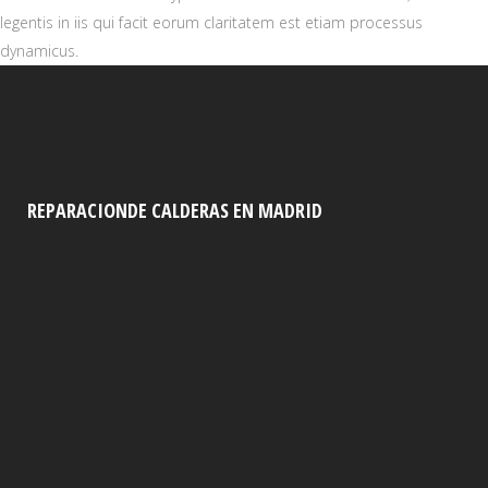
legentis in iis qui facit eorum claritatem est etiam processus
dynamicus.
REPARACIONDE CALDERAS EN MADRID