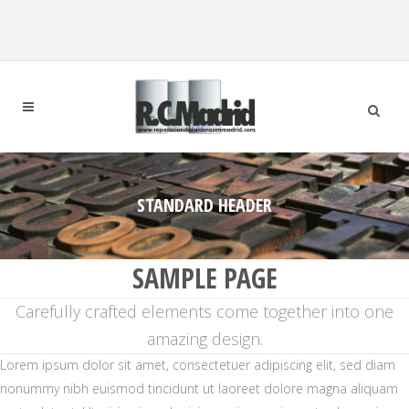
STANDARD HEADER
SAMPLE PAGE
Carefully crafted elements come together into one
amazing design.
Lorem ipsum dolor sit amet, consectetuer adipiscing elit, sed diam
nonummy nibh euismod tincidunt ut laoreet dolore magna aliquam