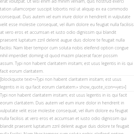
erat volutpat. Ut wisi enim ad minim veniam, quis nostrud exerci
tation ullamcorper suscipit lobortis nisl ut aliquip ex ea commodo
consequat. Duis autem vel eum iriure dolor in hendrerit in vulputate
velit esse molestie consequat, vel illum dolore eu feugiat nulla facilisis
at vero eros et accumsan et iusto odio dignissim qui blandit
praesent luptatum zzril delenit augue duis dolore te feugait nulla
facilisi. Nam liber tempor cum soluta nobis eleifend option congue
nihil imperdiet doming id quod mazim placerat facer possim
assum. Typi non habent claritatem insitam; est usus legentis in iis qui
facit eorum claritatem.
[blockquote text=»Typi non habent claritatem insitam; est usus
legentis in iis qui facit eorum claritatem.» show_quote_icon=»yes»]
Typi non habent claritatem insitam; est usus legentis in iis qui facit
eorum claritatem. Duis autem vel eum iriure dolor in hendrerit in
vulputate velit esse molestie consequat, vel illum dolore eu feugiat
nulla facilisis at vero eros et accumsan et iusto odio dignissim qui
blandit praesent luptatum zzril delenit augue duis dolore te feugait
nulla facilisi. Nam liber tempor cum soluta nobis eleifend option