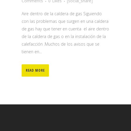
Comments
0
Likes
[social_share]
Aire dentro de la caldera de gas Siguiendo
con las problemas que surgen en una caldera
de gas hay que tener en cuenta el aire dentro
de la caldera de gas o en la instalación de la
calefacción .Muchos de los avisos que se
tienen en...
READ MORE