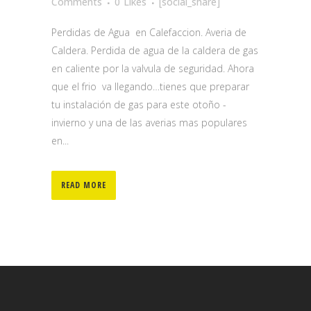
Comments
0
Likes
[social_share]
Perdidas de Agua en Calefaccion. Averia de
Caldera. Perdida de agua de la caldera de gas
en caliente por la valvula de seguridad. Ahora
que el frio va llegando…tienes que preparar
tu instalación de gas para este otoño -
invierno y una de las averias mas populares
en...
READ MORE