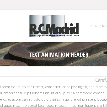
REPARACION
TEXT ANIMATION HEADER
Caref
Lorem ipsum dolor sit amet, consectetuer adipiscing elit, sed diam 
ullamcorper suscipit lobortis nisl ut aliquip ex ea commodo consequat. 
eros et accumsan et iusto odio dignissim qui blandit praesent luptatu
id quod mazim placerat facer possim assum. Typi non habent claritatem