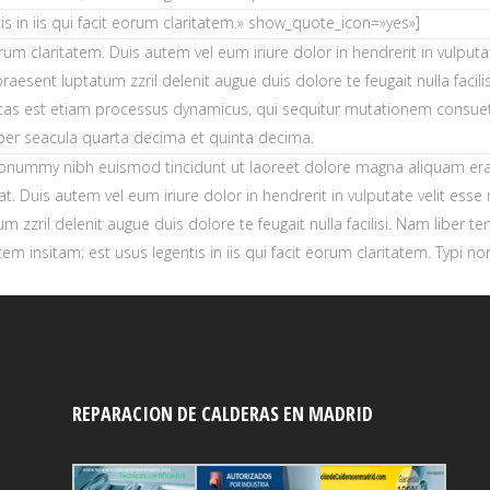
s in iis qui facit eorum claritatem.» show_quote_icon=»yes»]
orum claritatem. Duis autem vel eum iriure dolor in hendrerit in vulputa
praesent luptatum zzril delenit augue duis dolore te feugait nulla faci
tas est etiam processus dynamicus, qui sequitur mutationem consue
per seacula quarta decima et quinta decima.
nonummy nibh euismod tincidunt ut laoreet dolore magna aliquam erat 
Duis autem vel eum iriure dolor in hendrerit in vulputate velit esse mo
m zzril delenit augue duis dolore te feugait nulla facilisi. Nam liber
insitam; est usus legentis in iis qui facit eorum claritatem. Typi non 
REPARACION DE CALDERAS EN MADRID