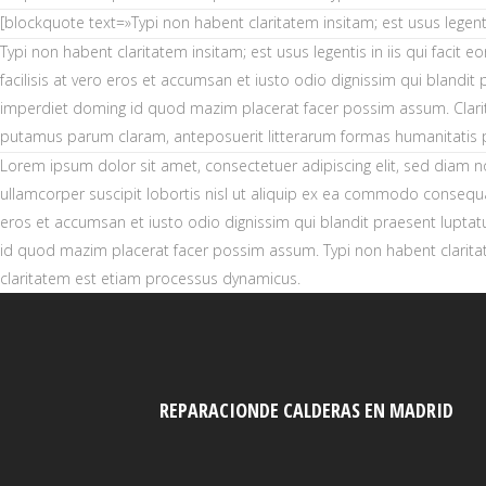
[blockquote text=»Typi non habent claritatem insitam; est usus legenti
Typi non habent claritatem insitam; est usus legentis in iis qui facit e
facilisis at vero eros et accumsan et iusto odio dignissim qui blandit 
imperdiet doming id quod mazim placerat facer possim assum. Clari
putamus parum claram, anteposuerit litterarum formas humanitatis 
Lorem ipsum dolor sit amet, consectetuer adipiscing elit, sed diam 
ullamcorper suscipit lobortis nisl ut aliquip ex ea commodo consequat. 
eros et accumsan et iusto odio dignissim qui blandit praesent luptatu
id quod mazim placerat facer possim assum. Typi non habent claritatem 
claritatem est etiam processus dynamicus.
REPARACIONDE CALDERAS EN MADRID