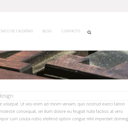
ECNICO DE CALDERAS
BLOG
CONTACTO
esign.
volutpat. Ut wisi enim ad minim veniam, quis nostrud exerci tation
lestie consequat, vel illum dolore eu feugiat nulla facilisis at vero
 tempor cum soluta nobis eleifend option congue nihil imperdiet doming