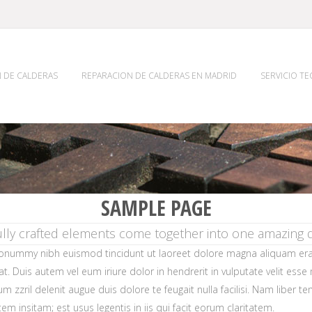
 DE CALDERAS
REPARACION DE CALDERAS EN MADRID
SERVICIO T
SAMPLE PAGE
ully crafted elements come together into one amazing d
nonummy nibh euismod tincidunt ut laoreet dolore magna aliquam erat 
Duis autem vel eum iriure dolor in hendrerit in vulputate velit esse mo
m zzril delenit augue duis dolore te feugait nulla facilisi. Nam liber
 insitam; est usus legentis in iis qui facit eorum claritatem.