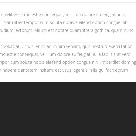
te velit esse molestie consequat, vel illum dolore eu feugiat nulla
lisi. Nam liber tempor cum soluta nobis eleifend option congue nihil
tudium lectorum. Mirum est notare quam littera gothica, quam nunc
volutpat. Ut wisi enim ad minim veniam, quis nostrud exerci tation
lestie consequat, vel illum dolore eu feugiat nulla facilisis at vero
 tempor cum soluta nobis eleifend option congue nihil imperdiet doming
habent claritatem insitam; est usus legentis in iis qui facit eorum