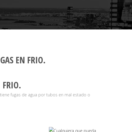
GAS EN FRIO.
 FRIO.
 tiene fugas de agua por tubos en mal estado o