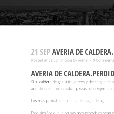
21 SEP
AVERIA DE CALDERA.
Posted at 09:56h
in
Blog
by
admin
0 Comment
AVERIA DE CALDERA.PERDID
Si tu
caldera de gas
sufre goteos y descargas de a
arandelas en mal estado , piezas rotas (ejemplo
Los mas probable es que la descarga de agua se re
Esto significa que la causas mas probables sean 