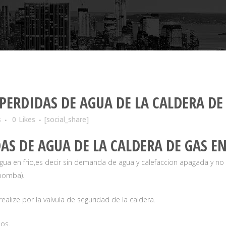
PERDIDAS DE AGUA DE LA CALDERA DE 
s
0
Likes
[social_share]
AS DE AGUA DE LA CALDERA DE GAS EN
gua en frio,es decir sin demanda de agua y calefaccion apagada y no
.bomba).
alize por la valvula de seguridad de la caldera.
dos.