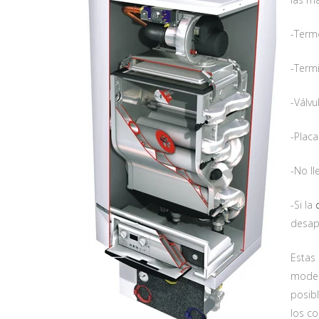
-Term
-Termi
-Válvu
-Placa
-No ll
-Si la
c
desap
Estas 
model
posibl
los c