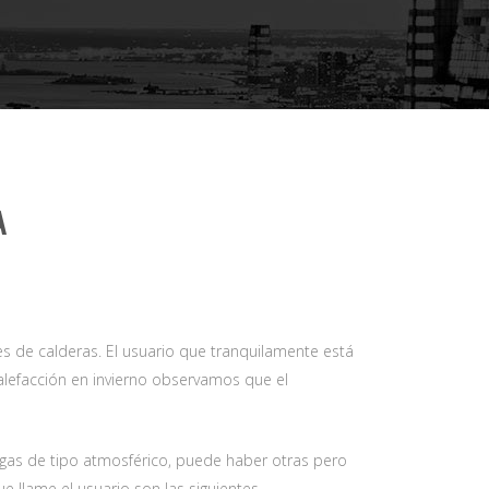
A
s de calderas. El usuario que tranquilamente está
alefacción en invierno observamos que el
 gas de tipo atmosférico, puede haber otras pero
 llame el usuario son las siguientes.