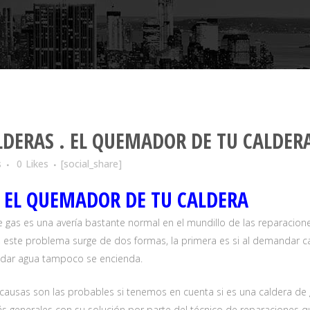
DERAS . EL QUEMADOR DE TU CALDER
s
0
Likes
[social_share]
. EL QUEMADOR DE TU CALDERA
gas es una avería bastante normal en el mundillo de las reparacione
, este problema surge de dos formas, la primera es si al demandar c
ndar agua tampoco se encienda.
 causas son las probables si tenemos en cuenta si es una caldera de
s generales con su solución por parte del técnico de reparaciones que