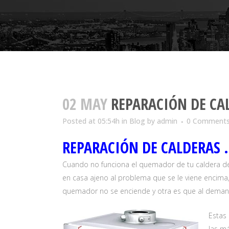
02 MAY
REPARACIÓN DE CAL
Posted at 05:54h
in
Blog
by
admin
0 Comment
REPARACIÓN DE CALDERAS 
Cuando no funciona el quemador de tu caldera de 
en casa ajeno al problema que se le viene encima
quemador no se enciende y otra es que al dema
Estas
las má