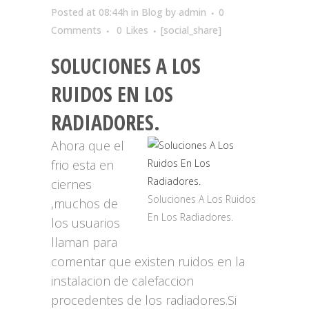
Posted at 08:44h
in
Blog
by
admin
0
Comments
0
Likes
[social_share]
SOLUCIONES A LOS
RUIDOS EN LOS
RADIADORES.
Ahora que el
frio esta en
ciernes
Soluciones A Los Ruidos
,muchos de
En Los Radiadores.
los usuarios
llaman para
comentar que existen ruidos en la
instalacion de calefaccion
procedentes de los radiadores.Si