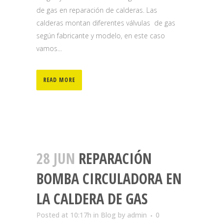
de gas en reparación de calderas. Las
calderas montan diferentes válvulas de gas
según fabricante y modelo, en este caso
vamos...
READ MORE
28 JUN
REPARACIÓN
BOMBA CIRCULADORA EN
LA CALDERA DE GAS
Posted at 10:17h
in
Blog
by
admin
0