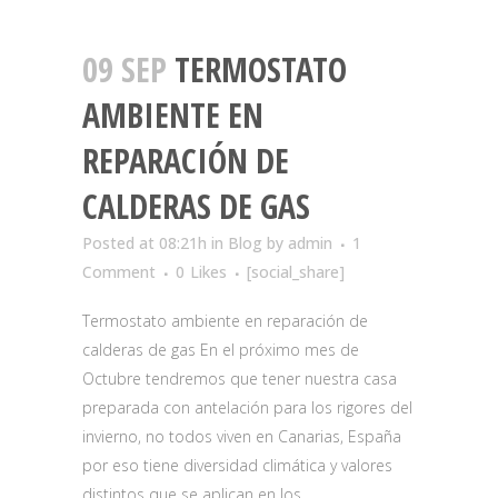
09 SEP
TERMOSTATO
AMBIENTE EN
REPARACIÓN DE
CALDERAS DE GAS
Posted at 08:21h
in
Blog
by
admin
1
Comment
0
Likes
[social_share]
Termostato ambiente en reparación de
calderas de gas En el próximo mes de
Octubre tendremos que tener nuestra casa
preparada con antelación para los rigores del
invierno, no todos viven en Canarias, España
por eso tiene diversidad climática y valores
distintos que se aplican en los...