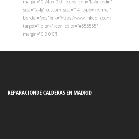
margin="0 24px 0 0"][icons icon="fa-linkedin"
size="fa-lg" custom_size="14" type="normal"
border="yes" link="https://www.linkedin.com"
target="_blank" icon_color="#555555"
margin="0 0 0 0"]
REPARACIONDE CALDERAS EN MADRID