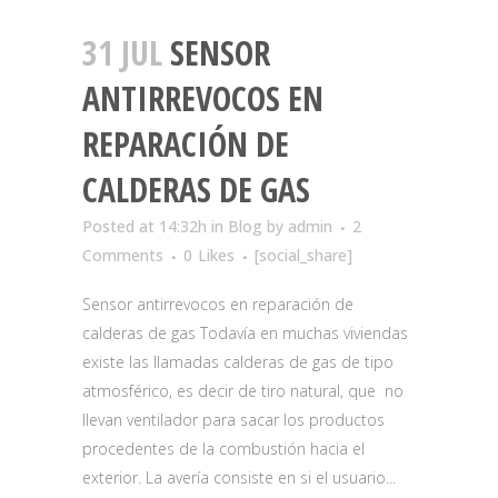
31 JUL
SENSOR
ANTIRREVOCOS EN
REPARACIÓN DE
CALDERAS DE GAS
Posted at 14:32h
in
Blog
by
admin
2
Comments
0
Likes
[social_share]
Sensor antirrevocos en reparación de
calderas de gas Todavía en muchas viviendas
existe las llamadas calderas de gas de tipo
atmosférico, es decir de tiro natural, que no
llevan ventilador para sacar los productos
procedentes de la combustión hacia el
exterior. La avería consiste en si el usuario...