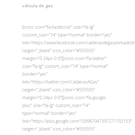
válvula de gas
[icons icon="fa-facebook" size="fa-lg"
custom_size="14" type="normal" border="yes"
link="https://www.facebook.com/calderasdegasenmadrid/
target="_blank" icon_color="#555555"
margin="0 24px 0 0"][icons icon="fa-twitter"
size="fa-lg" custom_size="14" type="normal"
border="yes"
link="https://twitter.com/CalderasAGas"
target="_blank" icon_color="#555555"
margin="0 24px 0 0"][icons icon="fa-google-
plus" size="fa-lg" custom_size="14"
type="normal" border="yes"
link="https://plus.google.com/109967047397271702153"
target="_blank" icon_color="#555555"