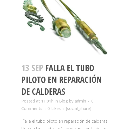
13 SEP
FALLA EL TUBO
PILOTO EN REPARACIÓN
DE CALDERAS
Posted at 11:01h
in
Blog
by
admin
0
Comments
0
Likes
[social_share]
Falla el tubo piloto en reparación de calderas
Una de las averías más populares es la de las