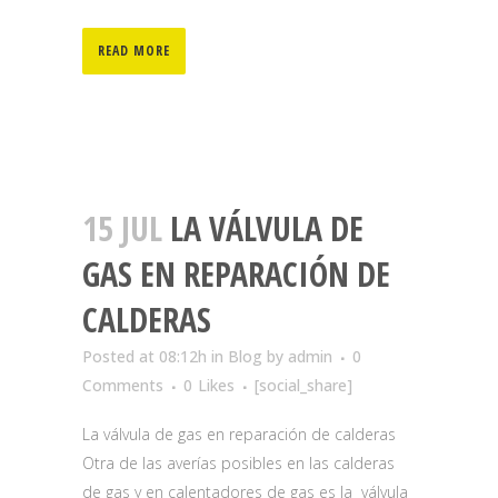
READ MORE
15 JUL
LA VÁLVULA DE
GAS EN REPARACIÓN DE
CALDERAS
Posted at 08:12h
in
Blog
by
admin
0
Comments
0
Likes
[social_share]
La válvula de gas en reparación de calderas
Otra de las averías posibles en las calderas
de gas y en calentadores de gas es la válvula