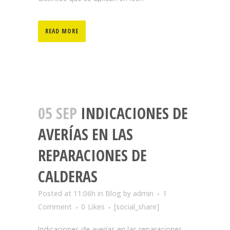
READ MORE
05 SEP
INDICACIONES DE
AVERÍAS EN LAS
REPARACIONES DE
CALDERAS
Posted at 11:06h
in
Blog
by
admin
1
Comment
0
Likes
[social_share]
Indicaciones de averías en las reparaciones